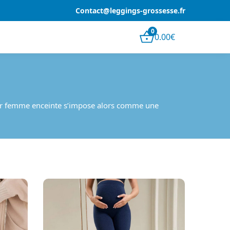
Contact@leggings-grossesse.fr
0
0.00
€
 pour femme enceinte s’impose alors comme une