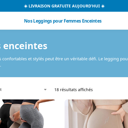
☀️ LIVRAISON GRATUITE AUJOURD’HUI ☀️
Nos Leggings pour Femmes Enceintes
 enceintes
is confortables et stylés peut être un véritable défi. Le legging
.
18 résultats affichés