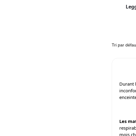
Legg
Durant 
inconfo
enceinte
Les ma
respirab
mois ch