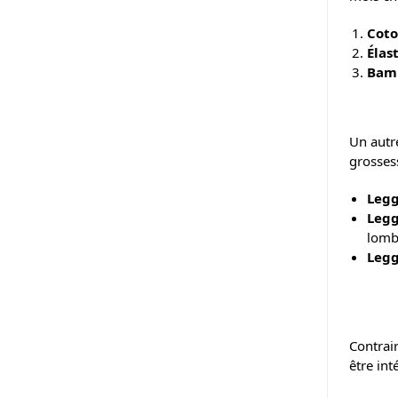
Coto
Élas
Bam
Un autr
grossess
Legg
Legg
lomb
Legg
Contrair
être int