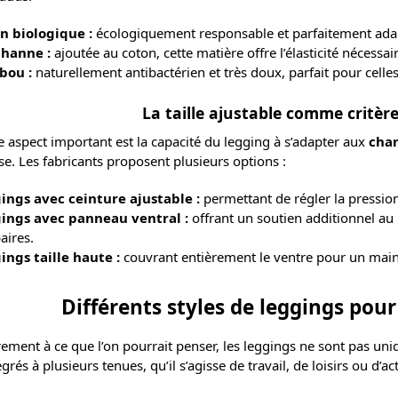
n biologique :
écologiquement responsable et parfaitement adap
thanne :
ajoutée au coton, cette matière offre l’élasticité nécess
bou :
naturellement antibactérien et très doux, parfait pour cell
La taille ajustable comme critè
e aspect important est la capacité du legging à s’adapter aux
cha
e. Les fabricants proposent plusieurs options :
ings avec ceinture ajustable :
permettant de régler la pression
ings avec panneau ventral :
offrant un soutien additionnel au
aires.
ings taille haute :
couvrant entièrement le ventre pour un main
Différents styles de leggings pou
ement à ce que l’on pourrait penser, les leggings ne sont pas uni
égrés à plusieurs tenues, qu’il s’agisse de travail, de loisirs ou d’ac