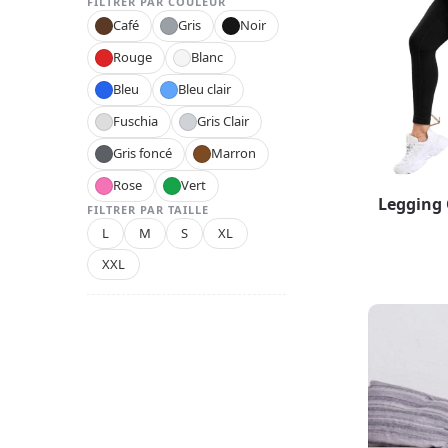
FILTRER PAR COULEUR
Café
Gris
Noir
Rouge
Blanc
Bleu
Bleu clair
Fuschia
Gris Clair
Gris foncé
Marron
Rose
Vert
Legging 
FILTRER PAR TAILLE
L
M
S
XL
XXL