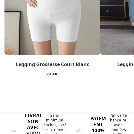
Legging Grossesse Court Blanc
Leggin
29.90
€
LIVRAI
Sans
Par carte
PAIEM
minimum
bancaire
SON
ENT
d’achat, livré
avec
AVEC
100%
directement
données
SUIVI