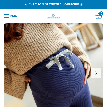
☀️ LIVRAISON GRATUITE AUJOURD’HUI ☀️
0
MENU