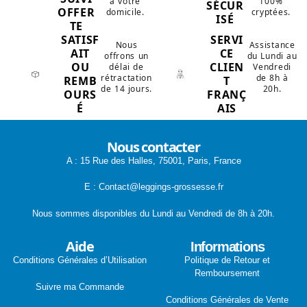
à votre
100%
SÉCUR
OFFER
domicile.
cryptées.
ISÉ
TE
SATISF
SERVI
Nous
Assistance
AIT
CE
offrons un
du Lundi au
OU
CLIEN
délai de
Vendredi
rétractation
de 8h à
REMB
T
de 14 jours.
20h.
OURS
FRANÇ
É
AIS
Nous contacter
A : 15 Rue des Halles, 75001, Paris, France
E : Contact@leggings-grossesse.fr
Nous sommes disponibles du Lundi au Vendredi de 8h à 20h.
Aide
Informations
Conditions Générales d’Utilisation
Politique de Retour et
Remboursement
Suivre ma Commande
Conditions Générales de Vente