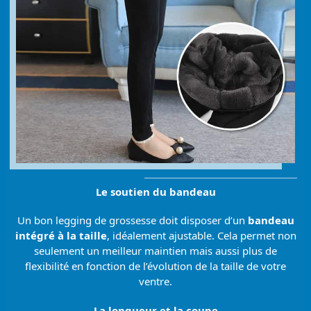
Le soutien du bandeau
Un bon legging de grossesse doit disposer d’un
bandeau
intégré à la taille
, idéalement ajustable. Cela permet non
seulement un meilleur maintien mais aussi plus de
flexibilité en fonction de l’évolution de la taille de votre
ventre.
La longueur et la coupe