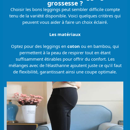
grossesse ?
Choisir les bons leggings peut sembler difficile compte
tenu de la variété disponible. Voici quelques critères qui
peuvent vous aider à faire un choix éclairé.
Les matériaux
Optez pour des leggings en
coton
ou en bambou, qui
permettent à la peau de respirer tout en étant
suffisamment étirables pour offrir du confort. Les
mélanges avec de l’élasthanne ajoutent juste ce qu’il faut
de flexibilité, garantissant ainsi une coupe optimale.