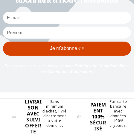
Je m'abonne 👉
En vous abonnant, vous acceptez notre
Politique de Confidentialité
et
nos
Conditions d’Utilisation
.
LIVRAI
Sans
Par carte
PAIEM
minimum
bancaire
SON
ENT
d’achat, livré
avec
AVEC
100%
directement
données
SUIVI
à votre
100%
SÉCUR
OFFER
domicile.
cryptées.
ISÉ
TE