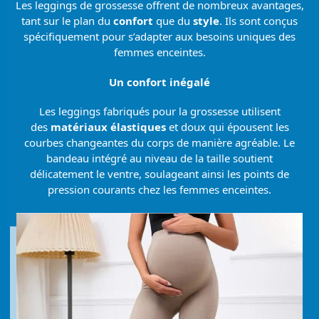
Les leggings de grossesse offrent de nombreux avantages,
tant sur le plan du
confort
que du
style
. Ils sont conçus
spécifiquement pour s’adapter aux besoins uniques des
femmes enceintes.
Un confort inégalé
Les leggings fabriqués pour la grossesse utilisent
des
matériaux élastiques
et doux qui épousent les
courbes changeantes du corps de manière agréable. Le
bandeau intégré au niveau de la taille soutient
délicatement le ventre, soulageant ainsi les points de
pression courants chez les femmes enceintes.