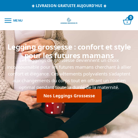
☀️ LIVRAISON GRATUITE AUJOURD’HUI ☀️
0
MENU
Legging grossesse : confort et style
pour les futures mamans
Les leggings de grossesse deviennent un choix
incontournable pour les futures mamans cherchant à allier
confort et élégance. Ces vêtements polyvalents s'adaptent
aux changements du corps tout en offrant un soutien
optimal pendant toute la durée de la maternité.
Nos Leggings Grossesse