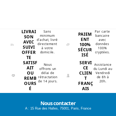
LIVRAI
Sans
Par carte
PAIEM
minimum
bancaire
SON
ENT
d’achat, livré
avec
AVEC
100%
directement
données
SUIVI
à votre
100%
SÉCUR
OFFER
domicile.
cryptées.
ISÉ
TE
SATISF
SERVI
Nous
Assistance
AIT
CE
offrons un
du Lundi au
OU
CLIEN
délai de
Vendredi
rétractation
de 8h à
REMB
T
de 14 jours.
20h.
OURS
FRANÇ
É
AIS
Nous contacter
A : 15 Rue des Halles, 75001, Paris, France